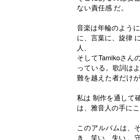
ない責任感
だ。
音楽は年輪のよう
に、言葉に、旋律
人、
そしてTamikoさん
っている。歌詞は
難を越えた者だけ
私は
制作を通して
は、雅音人の手に
このアルバムは、
き、笑い、失い
、