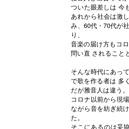
ついた眼差しは
今
あれから社会は激
み、60代・70代
り、
音楽の届け方もコ
問い直
されること
そんな時代にあっ
で歌を作る者は
多
だが雅音人は違う
コロナ以前から現
ながら音を紡ぎ続
た。
そこにあるのは妥