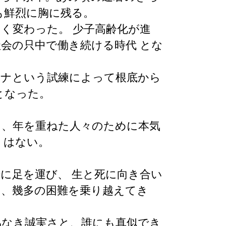
も鮮烈に胸に残る。
しく変わった。
少子高齢化が進
が社会の只中で働き続ける時代
とな
ロナという試練によって根底から
となった。
て、年を重ねた人々のために本気
くはない。
。
場に足を運び、
生と死に向き合い
け、幾多の困難を乗り越えてき
協なき誠実さと、誰にも真似でき