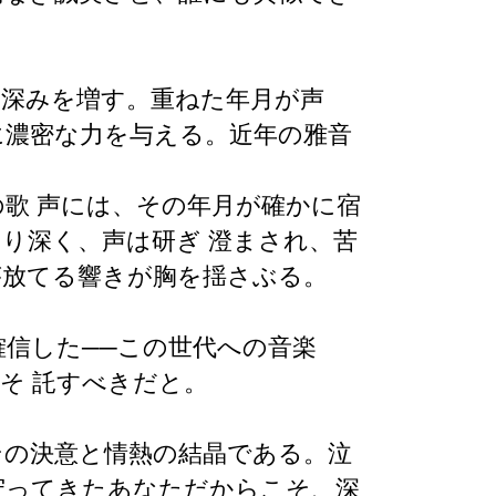
に深みを増す。重ねた年月が声
に濃密な力を与える。近年の雅音
の歌
声には、その年月が確かに宿
より深く、声は研ぎ
澄まされ、苦
が放てる響きが胸を揺さぶる。
確信した──この世代への音楽
こそ
託すべきだと。
その決意と情熱の結晶である。泣
守ってきたあなただからこそ、深