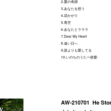
2.愛の奇跡
3.あなたを想う
4.花かがり
5.青空
6.あなたとラララ
7.Dear My Heart
8.遠い日へ
9.誰よりも愛してる
10.いのちのうたー慈愛-
AW-210701 He Sto