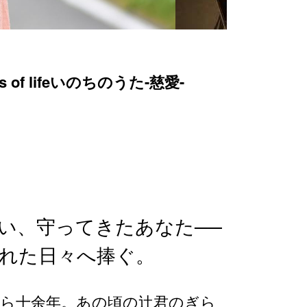
y’s of lifeいのちのうた-慈愛-
い、守ってきたあなた──
れた日々
へ捧ぐ。
から十余年。あの頃の辻君のぎら