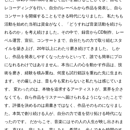
レコーディングを行い、自分のレーベルから作品を発表し、自ら
コンサートを開催することもできる時代になりました。
私たちも
活動を始めた当初は資金がなく、「どうすれば音楽活動を続けら
れるのか」を考え続けました。その中で、録音からCD制作、レー
ベル運営、宣伝、コンサートまで、自分たちの力で取り組むスタ
イルを築き上げ、20年以上にわたり磨き続けてきました。
しか
し、作品を発表しやすくなったからといって、誰でも簡単にプロ
になれるわけではありません。本当に人の心を動かす作品は、技
術を磨き、経験を積み重ね、何度も試行錯誤を重ねた先に生まれ
ます。その厳しさは、昔も今も変わらないと私たちは感じていま
す。
変わったのは、本物を追求するアーティストが、業界を介さ
なくても、自ら作品をリスナーへ届けられるようになったことで
す。評価を決めるのは肩書きではなく、作品そのものになりまし
た。本気で創り続ける人が、自分の力で道を切り拓ける時代にな
ったのです。
だからこそ、音楽にはその人の人生が映し出されま
す。喜びも、悲しみも、苦しみも、希望も、歩んできた時間のす