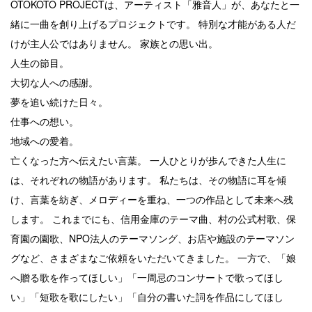
OTOKOTO PROJECTは、アーティスト「雅音人」が、あなたと一
緒に一曲を創り上げるプロジェクトです。
特別な才能がある人だ
けが主人公ではありません。
家族との思い出。
人生の節目。
大切な人への感謝。
夢を追い続けた日々。
仕事への想い。
地域への愛着。
亡くなった方へ伝えたい言葉。
一人ひとりが歩んできた人生に
は、それぞれの物語があります。
私たちは、その物語に耳を傾
け、言葉を紡ぎ、メロディーを重ね、一つの作品として未来へ残
します。
これまでにも、信用金庫のテーマ曲、村の公式村歌、保
育園の園歌、NPO法人のテーマソング、お店や施設のテーマソン
グなど、さまざまなご依頼をいただいてきました。
一方で、「娘
へ贈る歌を作ってほしい」「一周忌のコンサートで歌ってほし
い」「短歌を歌にしたい」「自分の書いた詞を作品にしてほし