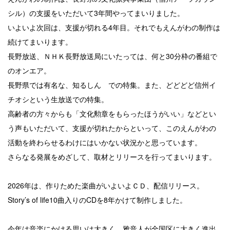
シル）の支援をいただいて3年間やってまいりました。
いよいよ次回は、支援が切れる4年目。それでもえんがわの制作は
続けてまいります。
長野放送、ＮＨＫ長野放送局にいたっては、何と30分枠の番組で
のオンエア。
長野県では有名な、知るしん での特集。また、どどどど信州イ
チオシという生放送での特集。
高齢者の方々からも「文化勲章をもらったほうがいい」などとい
う声もいただいて、支援が切れたからといって、このえんがわの
活動を終わらせるわけにはいかない状況かと思っています。
さらなる発展をめざして、取材とリリースを行ってまいります。
2026年は、作りためた楽曲がいよいよＣＤ、配信リリース。
Story’s of life10曲入りのCDを8年かけて制作しました。
今年は音楽にかける思いは大きく、雅音人が全国区に大きく進出